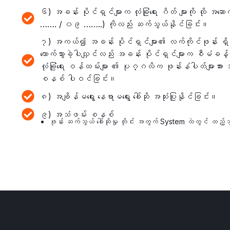
၆) အခန်း ပိုင်ရှင်များက လုံခြုံရေး ဂိတ် များကို ထို အဆေ
……. / ၀၉ ……..) ကိုလည်း ဆက်သွယ်နိုင်ခြင်း။
၇) အကယ်၍ အခန်း ပိုင်ရှင်များ၏ လက်ကိုင်ဖုန်း ရှ
တောက်သွားခဲ့ပါလျှင်လည်း အခန်း ပိုင်ရှင်များက စီမံခန့်ခွ
လုံခြုံရေး ဝန်ထမ်းများ ၏ ပုဂ္ဂလိက ဖုန်းနံပါတ်များအား အလ
စနစ် ပါဝင်ခြင်း။
၈) အချိန်မရွေး နေရာမရွေး ခေါ်ဆို အသုံးပြုနိုင်ခြင်း။
၉) အသံဖမ်း စနစ်
ဖုန်း ဆက်သွယ် ခေါ်ဆိုမှု တိုင်း အတွက် System ထဲတွင် ထည့်သွ