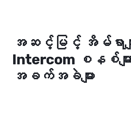
အဆင့်မြင့် အိမ်ရာမျာ
Intercom စနစ်မျ
အခက်အခဲများ