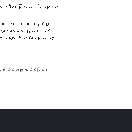
ာက်အဦး၏ ကြိုးဖုန်းနံပါတ်များ (၀၁..
ိ အင်တာနက် ဆက်သွယ်မှု ပြတ်
ဲရေး ကော်မတီ ရုံးခန်း နှင့်
ိုအလျောက် ဖုန်းခေါ်ဆိုပေးသည့်
င်း သိမ်းဆည်း ထားနိုင်ခြင်း။