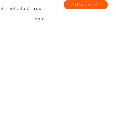
ဖြန့်ဖြူးသူစာရင်းသွင်း
င်း
ဆက်သွယ်ရန်
ENG
ဗမာစာ