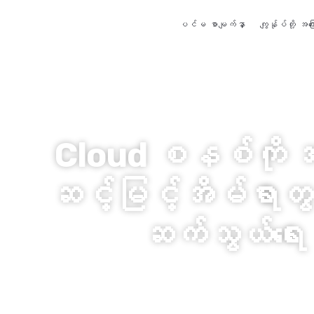
ပင်မ စာမျက်နှာ
ကျွန်ုပ်တို့ အကြေ
Cloud စနစ်ကို အခ
ဆင့်မြင့်အိမ်ရာတွ
ဆက်သွယ်ရေ