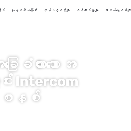
ာင်း
ကုမ္ပဏီအကြောင်း
ကုန်ပစ္စည်းများ
ဝန်ဆောင်မှုများ
အသက်မွေးဝမ်းကျော
ြေခံထားသော အ
င်း Intercom
း စနစ်