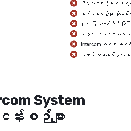
ထိန်းသိမ်းစောင့်ရှောက် စရိတ
စက်ပစ္စည်းများ အိုဟောင်းလ
လိုင်း ပြတ်တောက်ချိန် ကြာမြ
စနစ် အသစ် ထပ်မံ ဝယ်
Intercom စနစ် အသစ်အတွ
ယခင် ဝန်ဆောင်မှု ပေးခဲ့သ
ercom System
ငန်းစဉ်များ