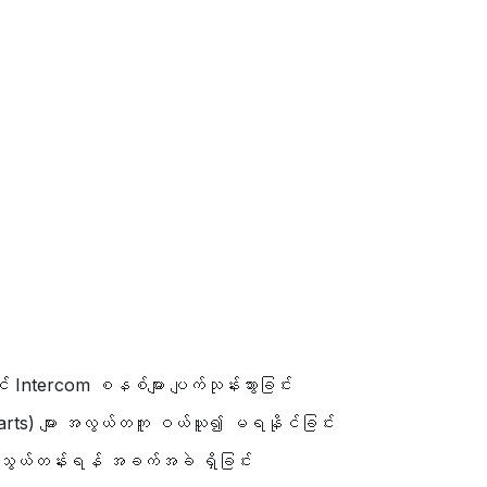
Intercom စနစ်များ ပျက်သုန်းသွားခြင်း
rts) များ အလွယ်တကူ ဝယ်ယူ၍ မရနိုင်ခြင်း
ကြိုးသွယ်တန်းရန် အခက်အခဲ ရှိခြင်း