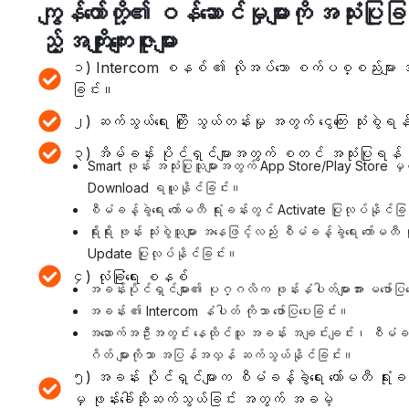
ကျွန်တော်တို့၏ ဝန်ဆောင်မှုများကို အသုံးပြု
ည့် အကျိုးကျေးဇူးများ
၁) Intercom စနစ် ၏ လိုအပ်သော စက်ပစ္စည်းများ အတွက
ခြင်း။
၂) ဆက်သွယ်ရေး ကြိုး သွယ်တန်းမှု အတွက် ငွေကြေး သုံးစွ
၃) အိမ်ခန်း ပိုင်ရှင်များအတွက် စတင် အသုံးပြုရန် 
Smart ဖုန်း အသုံးပြုသူများအတွက် App Store/Play Store
Download ရယူနိုင်ခြင်း။
စီမံခန့်ခွဲရေး ကော်မတီ ရုံးခန်းတွင် Activate ပြုလုပ်နိုင်ခ
ရိုးရိုး ဖုန်း သုံးစွဲသူများ အနေဖြင့်လည်း စီမံခန့်ခွဲရေး ကော်မတီ
Update ပြုလုပ်နိုင်ခြင်း။
၄) လုံခြုံရေး စနစ်
အခန်းပိုင်ရှင်များ၏ ပုဂ္ဂလိက ဖုန်းနံပါတ်များအား မဖော်ပြ
အခန်း ၏ Intercom နံပါတ် ကိုသာ ဖော်ပြပေးခြင်း။
အဆောက်အဦးအတွင်း နေထိုင်သူ အခန်း အချင်းချင်း၊ စီမံခန့်ခွဲရေ
ဂိတ် များကိုသာ အပြန်အလှန် ဆက်သွယ်နိုင်ခြင်း။
၅) အခန်း ပိုင်ရှင်များက စီမံခန့်ခွဲရေး ကော်မတီ ရုံးခန်း 
မှ ဖုန်းခေါ်ဆိုဆက်သွယ်ခြင်း အတွက် အခမဲ့