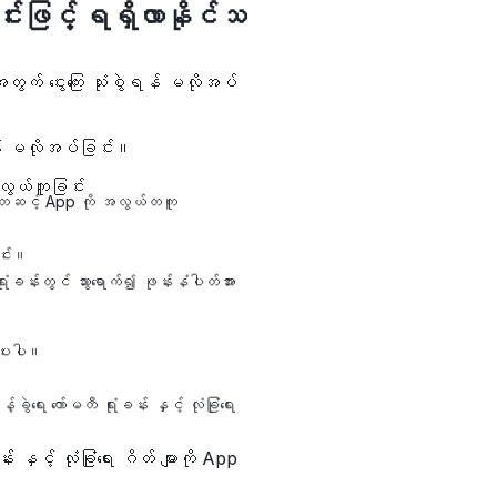
ခြင်းဖြင့် ရရှိလာနိုင်သ
် ငွေးကြေး သုံးစွဲရန် မလိုအပ်
ဲရန် မလိုအပ်ခြင်း။
လွယ်ကူခြင်း
 မှတဆင့် App ကို အလွယ်တကူ
ြင်း။
 ရုံးခန်းတွင် သွားရောက်၍ ဖုန်းနံပါတ်အား
ပေးပါ။
း ကော်မတီ ရုံးခန်း နှင့် လုံခြုံရေး
နှင့် လုံခြုံရေး ဂိတ် များကို App